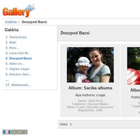
Galéria
Doszpod Bazsi
Galéria
Doszpod Bazsi
1. TamasiLaci
2. Duki
3. Kiss...
4. Luca:Juci:B...
5. Doszpod Bazsi
6. Albin és...
7. Vityike képei
8. Kovács Jani...
...
17. AltalanosIs...
Album: Sacika albuma
Albu
Apa kedvenc csajai
Pethe
Dátum: 2004-09-13
D
Tulajdonos: Doszpod Balázs
Tulaj
Méret: 6 elem (118 elem összesen)
Megtekintés: 2386
M
Oldal:
1