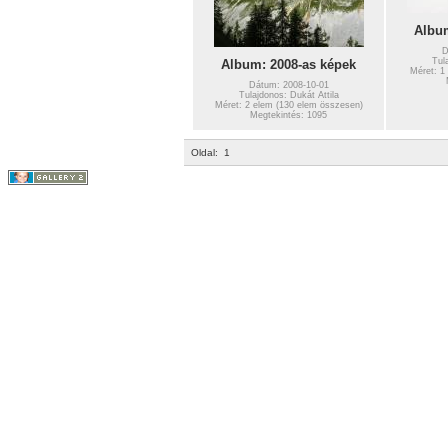
Album
D
Tul
Album: 2008-as képek
Méret: 1
Dátum: 2008-10-01
Tulajdonos: Dukát Attila
Méret: 2 elem (130 elem összesen)
Megtekintés: 1095
Oldal:
1