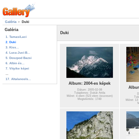
Galéria
Duki
Galéria
Duki
1. TamasiLaci
2. Duki
3. Kiss...
4. Luca:Juci:B...
5. Doszpod Bazsi
6. Albin és...
7. Vityike képei
...
17. AltalanosIs...
Album: 2004-es képek
Album
Dátum: 2005-02-08
Tulajdonos: Dukát Attila
D
Méret: 4 elem (523 elem összesen)
Tul
Megtekintés: 1749
Méret: 13
M