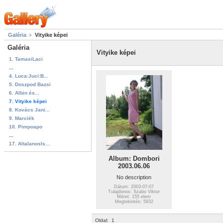
Galéria
Vityike képei
Galéria
Vityike képei
1. TamasiLaci
...
4. Luca:Juci:B...
5. Doszpod Bazsi
6. Albin és...
7. Vityike képei
8. Kovács Jani...
9. Marciék
10. Pimpoapo
...
17. AltalanosIs...
Album: Dombori
2003.06.06
No description
Dátum: 2003-07-07
Tulajdonos: Szabo Viktor
Méret: 155 elem
Megtekintés: 5932
Oldal:
1