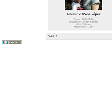
Album: 2005-ös képek
Dátum: 2006-02-26
Tulajdonos: Doszpod Balázs
Méret: 36 elem
Megtekintés: 1334
Oldal:
1