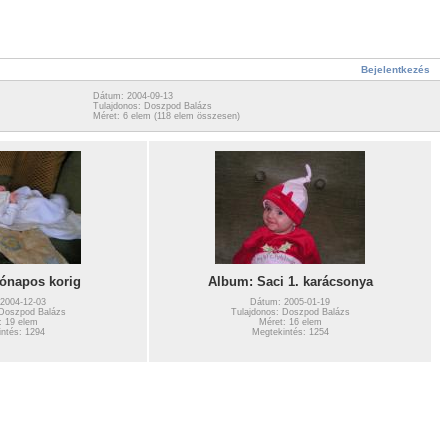
Bejelentkezés
Dátum: 2004-09-13
Tulajdonos: Doszpod Balázs
Méret: 6 elem (118 elem összesen)
ónapos korig
Album: Saci 1. karácsonya
2004-12-03
Dátum: 2005-01-19
 Doszpod Balázs
Tulajdonos: Doszpod Balázs
: 19 elem
Méret: 16 elem
ntés: 1294
Megtekintés: 1254