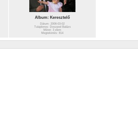
Album: Keresztelő
Dátum: 2006-03-02
Tulajdonos: Doszpod Balázs
Méret: 3 elem
Megtekintés: 814