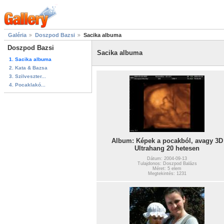
Galéria
Doszpod Bazsi
Sacika albuma
Doszpod Bazsi
Sacika albuma
1. Sacika albuma
2. Kata & Bazsa
3. Szilveszter...
4. Pocaklakó...
Album: Képek a pocakból, avagy 3D
Ultrahang 20 hetesen
Dátum: 2004-09-13
Tulajdonos: Doszpod Balázs
Méret: 5 elem
Megtekintés: 1231