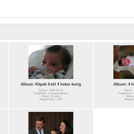
Album: Képek 0-tól 4 hetes korig
Album: 4 h
Dátum: 2004-09-13
Dátum: 
Tulajdonos: Doszpod Balázs
Tulajdonos:
Méret: 33 elem
Méret
Megtekintés: 2325
Megteki