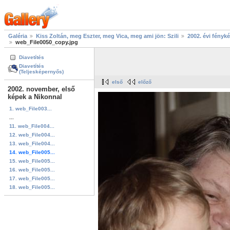
Galéria
Kiss Zoltán, meg Eszter, meg Vica, meg ami jön: Szili
2002. évi fényk
web_File0050_copy.jpg
Diavetítés
Diavetítés
(Teljesképernyős)
első
előző
2002. november, első
képek a Nikonnal
1. web_File003...
...
11. web_File004...
12. web_File004...
13. web_File004...
14. web_File005...
15. web_File005...
16. web_File005...
17. web_File005...
18. web_File005...