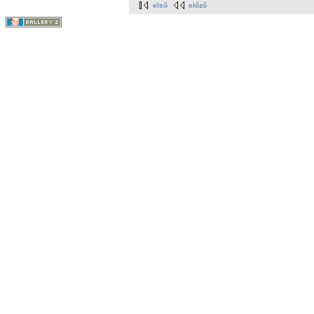
első
előző