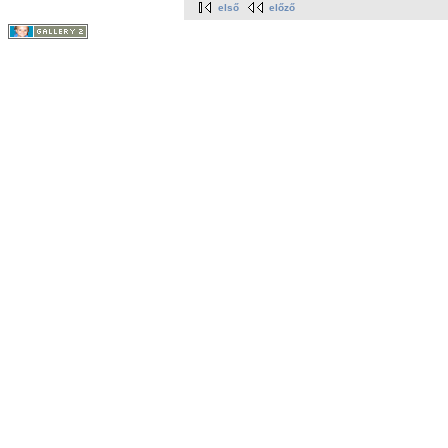
első
előző