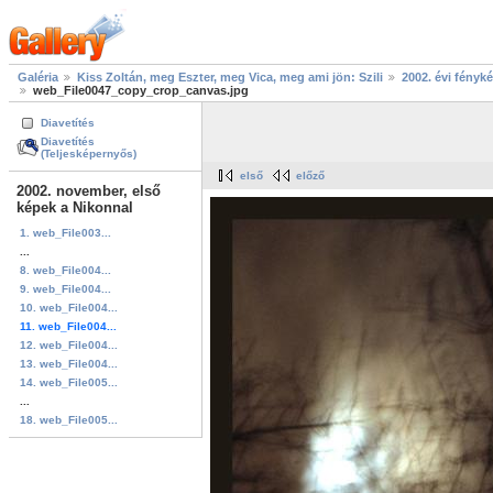
Galéria
Kiss Zoltán, meg Eszter, meg Vica, meg ami jön: Szili
2002. évi fényk
web_File0047_copy_crop_canvas.jpg
Diavetítés
Diavetítés
(Teljesképernyős)
első
előző
2002. november, első
képek a Nikonnal
1. web_File003...
...
8. web_File004...
9. web_File004...
10. web_File004...
11. web_File004...
12. web_File004...
13. web_File004...
14. web_File005...
...
18. web_File005...