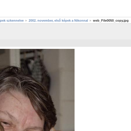
épek szkennelve
2002. november, első képek a Nikonnal
web_File0050_copy.jpg