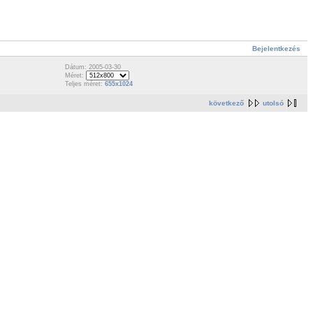
Bejelentkezés
Dátum: 2005-03-30
Méret:
Teljes méret:
655x1024
következő
utolsó