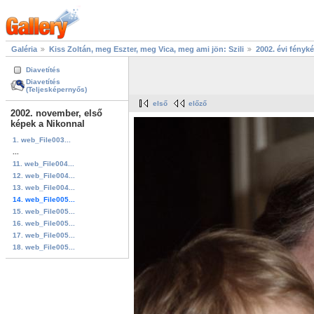
Galéria
Kiss Zoltán, meg Eszter, meg Vica, meg ami jön: Szili
2002. évi fényk
Diavetítés
Diavetítés
(Teljesképernyős)
első
előző
2002. november, első
képek a Nikonnal
1. web_File003...
...
11. web_File004...
12. web_File004...
13. web_File004...
14. web_File005...
15. web_File005...
16. web_File005...
17. web_File005...
18. web_File005...