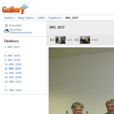
Galéria
Nagy János
2008
Talalkozo
IMG_0237
Diavetítés
IMG_0237
Diavetítés
(Teljesképernyős)
első
előző
Talalkozo
1. IMG_0227
...
8. IMG_0234
9. IMG_0235
10. IMG_0236
11. IMG_0237
12. IMG_0239
13. IMG_0240
14. IMG_0241
...
17. IMG_0244