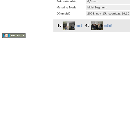
Fókusztávolság
6,3 mm
Metering Mode
Multi-Segment
Dátum/Idő
2008. nov. 15., szombat, 19:1
első
előző