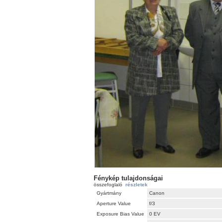
Fénykép tulajdonságai
összefoglaló
részletek
Gyártmány
Canon
Aperture Value
f/3
Exposure Bias Value
0 EV