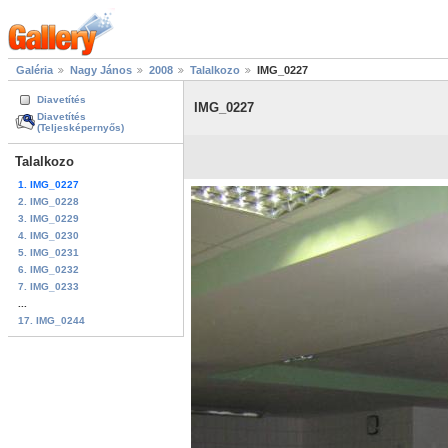
Galéria
Nagy János
2008
Talalkozo
IMG_0227
Diavetítés
IMG_0227
Diavetítés
(Teljesképernyős)
Talalkozo
1. IMG_0227
2. IMG_0228
3. IMG_0229
4. IMG_0230
5. IMG_0231
6. IMG_0232
7. IMG_0233
...
17. IMG_0244