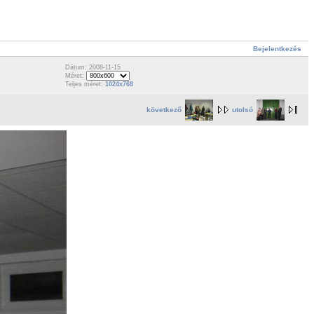
Bejelentkezés
Dátum: 2008-11-15
Méret:
Teljes méret:
1024x768
következő
utolsó