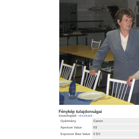
Fénykép tulajdonságai
összefoglaló
részletek
Gyártmány
Canon
Aperture Value
f/3
Exposure Bias Value
0 EV