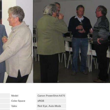
Model
Canon PowerShot A470
Color Space
sRGB
Vaku
Red Eye, Auto-Mode