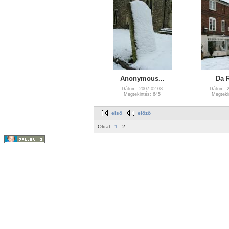
Anonymous...
Da 
Dátum: 2007-02-08
Dátum: 2
Megtekintés: 645
Megteki
első
előző
Oldal:
1
2