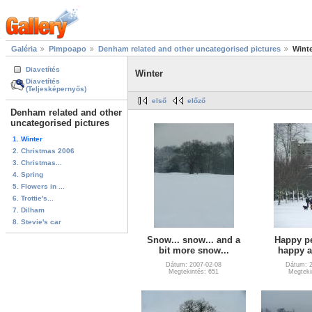
Galéria
Pimpoapo
Denham related and other uncategorised pictures
Wint
Diavetítés
Winter
Diavetítés
(Teljesképernyős)
első
előző
Denham related and other
uncategorised pictures
1. Winter
2. Christmas 2006
3. Christmas...
4. Spring
5. Flowers in ...
6. Trottie's...
7. Dilham
8. Stevie's car
Snow... snow... and a
Happy p
bit more snow...
happy a
Dátum: 2007-02-08
Dátum: 2
Megtekintés: 651
Megteki