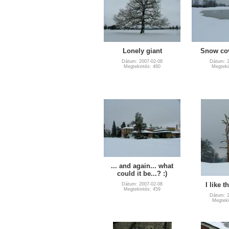
Lonely giant
Snow cov
Dátum: 2007-02-08
Dátum: 2
Megtekintés: 460
Megteki
... and again... what
could it be...? :)
I like th
Dátum: 2007-02-08
Megtekintés: 459
Dátum: 2
Megteki