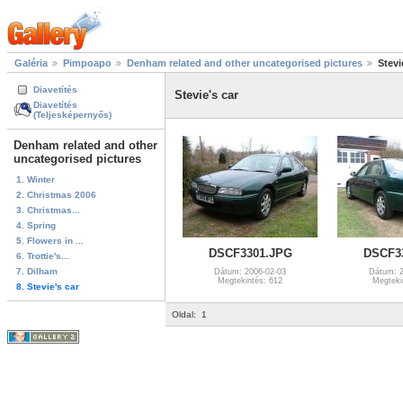
Galéria
Pimpoapo
Denham related and other uncategorised pictures
Stevi
Diavetítés
Stevie's car
Diavetítés
(Teljesképernyős)
Denham related and other
uncategorised pictures
1. Winter
2. Christmas 2006
3. Christmas...
4. Spring
5. Flowers in ...
DSCF3301.JPG
DSCF3
6. Trottie's...
7. Dilham
Dátum: 2006-02-03
Dátum: 2
Megtekintés: 612
Megteki
8. Stevie's car
Oldal:
1