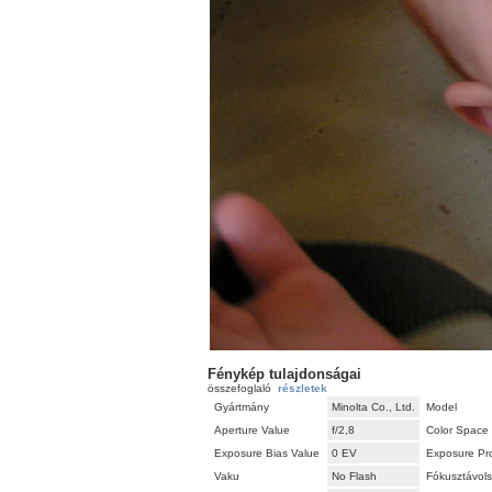
Fénykép tulajdonságai
összefoglaló
részletek
Gyártmány
Minolta Co., Ltd.
Model
Aperture Value
f/2,8
Color Space
Exposure Bias Value
0 EV
Exposure Pr
Vaku
No Flash
Fókusztávol