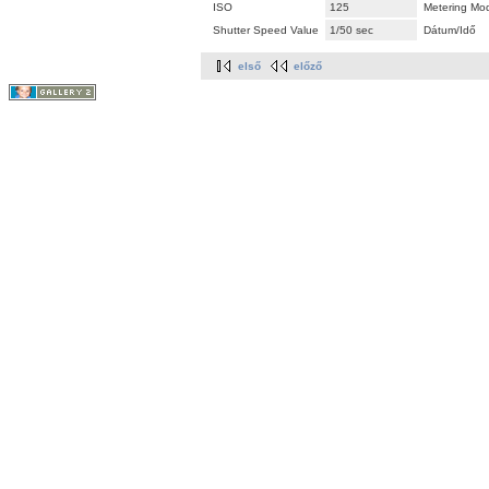
ISO
125
Metering Mo
Shutter Speed Value
1/50 sec
Dátum/Idő
első
előző