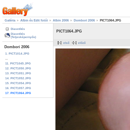
Galéria
Albin és Edit fotói
Albin 2006
Dombori 2006
PICT1064.JPG
Diavetítés
PICT1064.JPG
Diavetítés
(Teljesképernyős)
első
előző
Dombori 2006
1. PICT1014.JPG
...
11. PICT1045.JPG
12. PICT1050.JPG
13. PICT1051.JPG
14. PICT1052.JPG
15. PICT1054.JPG
16. PICT1057.JPG
17. PICT1064.JPG