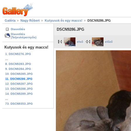
Galéria
Nagy Róbert
Kutyusok és egy maccs!
DSCN9286.JPG
DSCN9286.JPG
Diavetítés
Diavetítés
(Teljesképernyős)
első
előző
Kutyusok és egy maccs!
1. DSCN9276.JPG
...
8. DSCN9283.JPG
9. DSCN9284.JPG
10. DSCN9285.JPG
11. DSCN9286.JPG
12. DSCN9287.JPG
13. DSCN9288.JPG
14. DSCN9289.JPG
...
73. DSCN9353.JPG