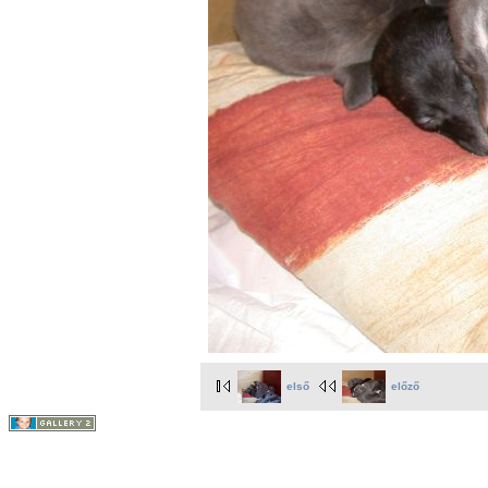
első
előző