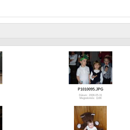
P1010095.JPG
Dátum: 2006-05-31
Megtekintés: 1166