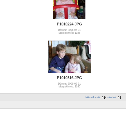
P1010224.JPG
Dátum: 2006-05-31
Megtekintés: 1186
P1010316.JPG
Dátum: 2006-05-31
Megtekintés: 1145
következő
utolsó