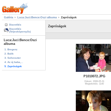
Galéria
Luca:Juci:Bence:Oszi albuma
Zapróságok
Diavetítés
Zapróságok
Diavetítés
(Teljesképernyős)
Luca:Juci:Bence:Oszi
albuma
1. Bregenz
2. Bulik
3. Szilveszter
4. Az új baba,...
5. Zapróságok
P1010072.JPG
Dátum: 2006-05-31
Megtekintés: 1140