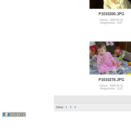
P1010200.JPG
Dátum: 2006-05-31
Megtekintés: 1167
P1010278.JPG
Dátum: 2006-05-31
Megtekintés: 1122
Oldal:
1
2
3