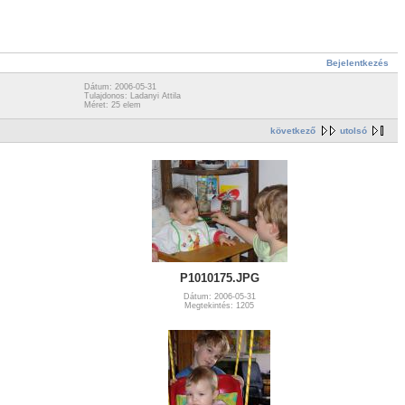
Bejelentkezés
Dátum: 2006-05-31
Tulajdonos: Ladanyi Attila
Méret: 25 elem
következő
utolsó
P1010175.JPG
Dátum: 2006-05-31
Megtekintés: 1205