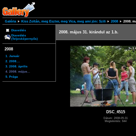
Galéria
Kiss Zoltán, meg Eszter, meg Vica, meg ami jön: Szili
2008
2008. má
Diavetítés
2008. május 31. kirándul az 1.b.
Diavetítés
(Teljesképernyős)
2008
1. Január
2. 2008....
3. 2008. április
4. 2008. május...
5. Prága
DSC_4515
Dátum: 2008-05-31
Megtekintés: 644