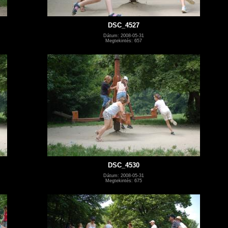
DSC_4527
Dátum: 2008-05-31
Megtekintés: 657
DSC_4530
Dátum: 2008-05-31
Megtekintés: 675