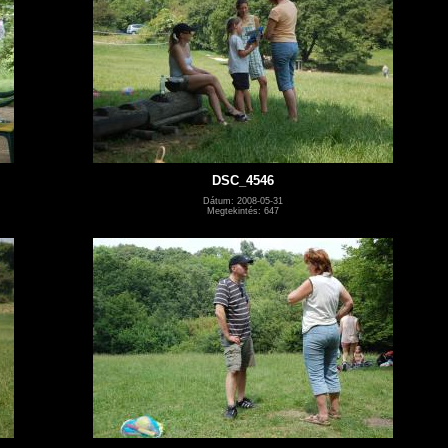
DSC_4546
Dátum: 2008-05-31
Megtekintés: 647