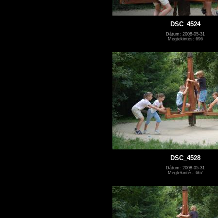
DSC_4524
Dátum: 2008-05-31
Megtekintés: 696
DSC_4528
Dátum: 2008-05-31
Megtekintés: 667