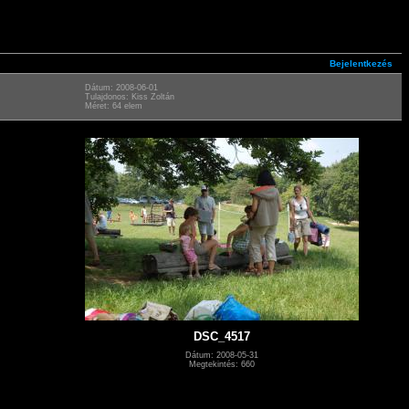
Bejelentkezés
Dátum: 2008-06-01
Tulajdonos: Kiss Zoltán
Méret: 64 elem
DSC_4517
Dátum: 2008-05-31
Megtekintés: 660