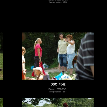
Megtekintés: 706
DSC_4542
Dátum: 2008-05-31
Megtekintés: 687