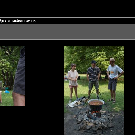
jus 31. kirándul az 1.b.