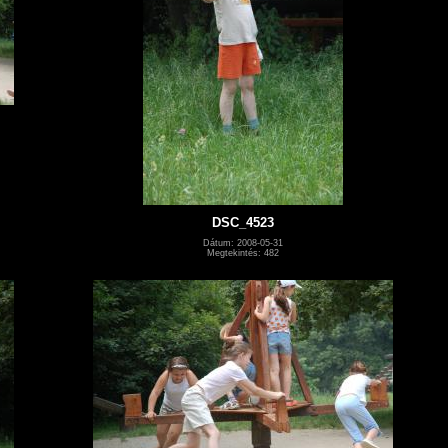
DSC_4523
Dátum: 2008-05-31
Megtekintés: 482