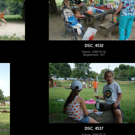
DSC_4532
Dátum: 2008-05-31
Megtekintés: 657
DSC_4537
Dátum: 2008-05-31