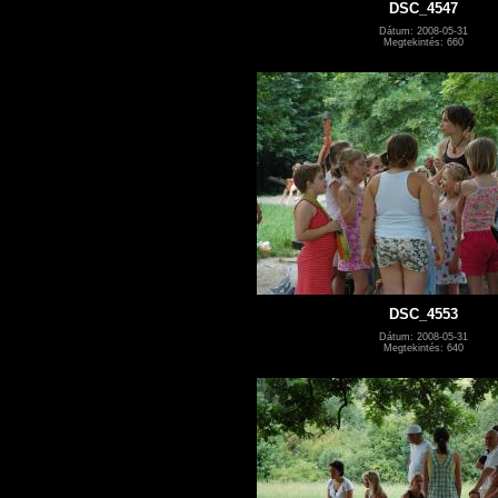
DSC_4547
Dátum: 2008-05-31
Megtekintés: 660
DSC_4553
Dátum: 2008-05-31
Megtekintés: 640