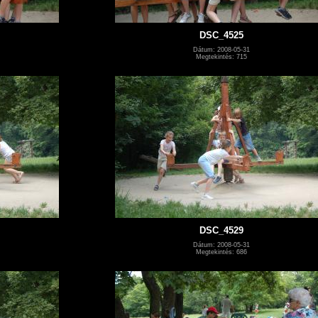
DSC_4525
Dátum: 2008-05-31
Megtekintés: 715
DSC_4529
Dátum: 2008-05-31
Megtekintés: 686