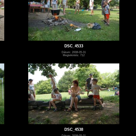
DSC_4533
Dátum: 2008-05-31
Megtekintés: 712
DSC_4538
Dátum: 2008-05-31