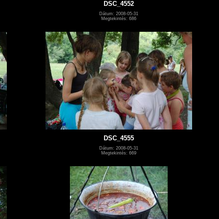
DSC_4552
Dátum: 2008-05-31
Megtekintés: 686
DSC_4555
Dátum: 2008-05-31
Megtekintés: 669