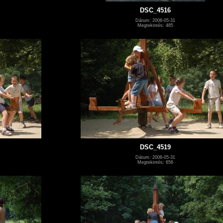
DSC_4516
Dátum: 2008-05-31
Megtekintés: 485
DSC_4519
Dátum: 2008-05-31
Megtekintés: 656