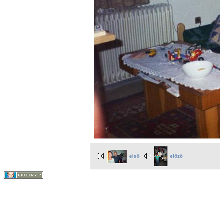
első
előző