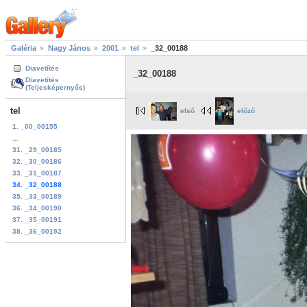
Galéria
Nagy János
2001
tel
_32_00188
Diavetítés
_32_00188
Diavetítés
(Teljesképernyős)
tel
első
előző
1. _00_00155
...
31. _29_00185
32. _30_00186
33. _31_00187
34. _32_00188
35. _33_00189
36. _34_00190
37. _35_00191
38. _36_00192