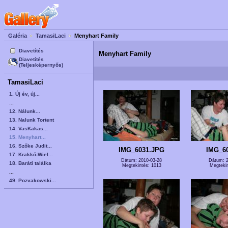
Galéria
TamasiLaci
Menyhart Family
Diavetítés
Menyhart Family
Diavetítés
(Teljesképernyős)
TamasiLaci
1. Új év, új...
...
12. Nálunk...
13. Nalunk Tortent
14. VasKakas...
15. Menyhart...
16. Szőke Judit...
IMG_6031.JPG
IMG_6
17. Krakkó-Wiel...
Dátum: 2010-03-28
Dátum: 2
18. Baráti találka
Megtekintés: 1013
Megtekin
...
49. Pozvakowski...