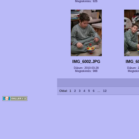
Megtekintés: 926
IMG_6002.JPG
IMG_6
Dátum: 2010-03-28
Dátum: 2
Megtekintés: 988
Megtekin
Oldal:
1
2
3
4
5
6
...
12