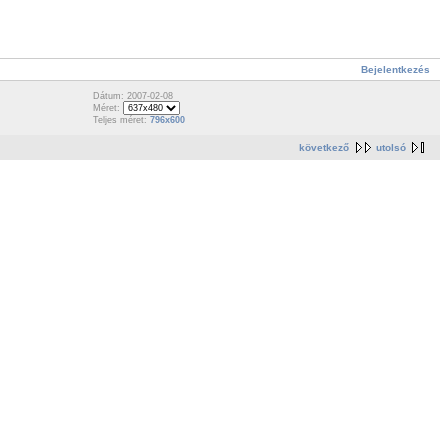
Bejelentkezés
Dátum: 2007-02-08
Méret:
Teljes méret:
796x600
következő
utolsó