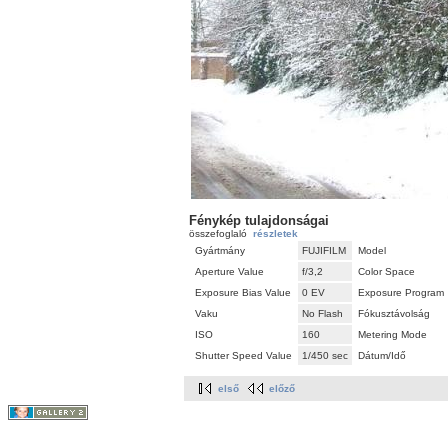
Fénykép tulajdonságai
összefoglaló
részletek
Gyártmány
FUJIFILM
Model
Aperture Value
f/3,2
Color Space
Exposure Bias Value
0 EV
Exposure Program
Vaku
No Flash
Fókusztávolság
ISO
160
Metering Mode
Shutter Speed Value
1/450 sec
Dátum/Idő
első
előző