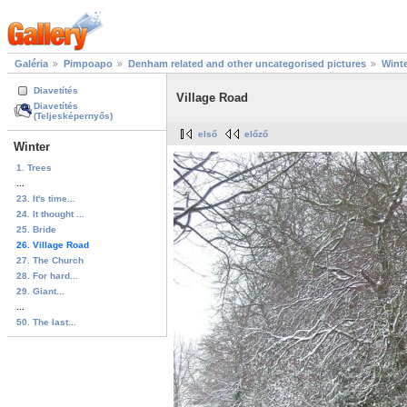
Galéria
Pimpoapo
Denham related and other uncategorised pictures
Wint
Diavetítés
Village Road
Diavetítés
(Teljesképernyős)
első
előző
Winter
1. Trees
...
23. It's time...
24. It thought ...
25. Bride
26. Village Road
27. The Church
28. For hard...
29. Giant...
...
50. The last...