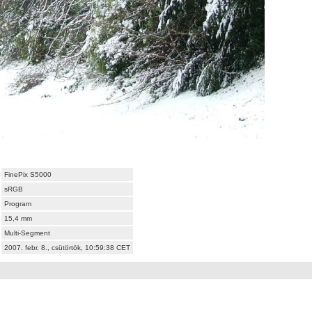
FinePix S5000
sRGB
Program
15,4 mm
Multi-Segment
2007. febr. 8., csütörtök, 10:59:38 CET