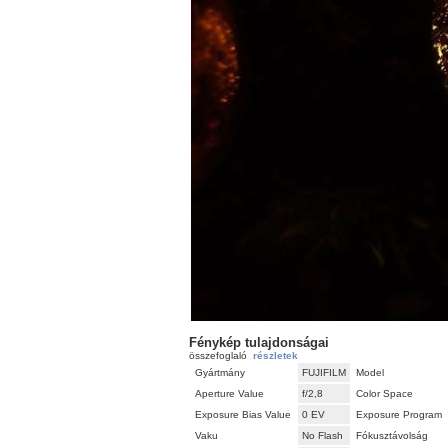
Fénykép tulajdonságai
összefoglaló
részletek
Gyártmány
FUJIFILM
Model
Aperture Value
f/2,8
Color Space
Exposure Bias Value
0 EV
Exposure Program
Vaku
No Flash
Fókusztávolság