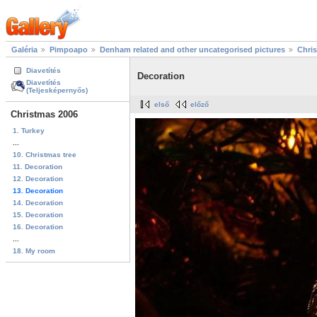
Galéria
Pimpoapo
Denham related and other uncategorised pictures
Chri
Diavetítés
Decoration
Diavetítés
(Teljesképernyős)
első
előző
Christmas 2006
1. Turkey
...
10. Christmas tree
11. Decoration
12. Decoration
13. Decoration
14. Decoration
15. Decoration
16. Decoration
...
18. My room