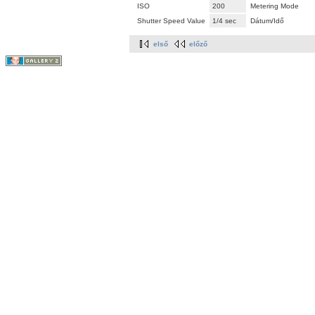
ISO
200
Metering Mode
Shutter Speed Value
1/4 sec
Dátum/Idő
első
előző