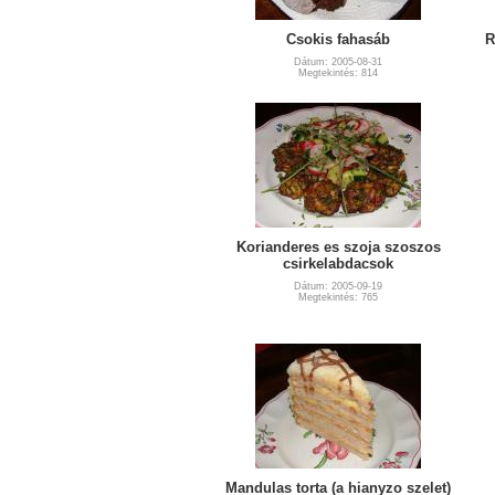
Csokis fahasáb
R
Dátum: 2005-08-31
Megtekintés: 814
Korianderes es szoja szoszos
csirkelabdacsok
Dátum: 2005-09-19
Megtekintés: 765
Mandulas torta (a hianyzo szelet)