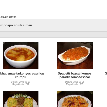
o.co.uk cimen
//pimpoapo.co.uk cimen
khagymas-tarkonyos paprikas
Spagetti bazsalikomos
S
krumpli
paradicsomszosszal
Dátum: 2005-08-17
Dátum: 2005-08-26
Megtekintés: 791
Megtekintés: 785