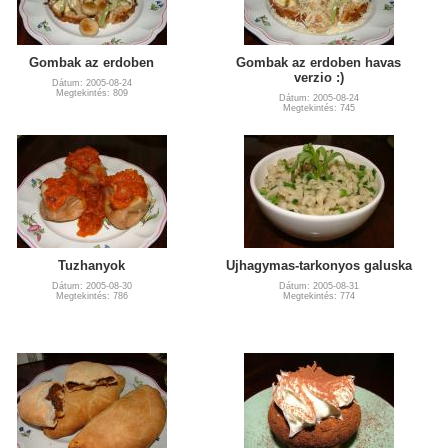
Gombak az erdoben
Gombak az erdoben havas
verzio :)
Dátum: 2005-08-24
Megtekintés: 809
Dátum: 2005-08-24
Megtekintés: 745
Tuzhanyok
Ujhagymas-tarkonyos galuska
Dátum: 2005-08-30
Dátum: 2005-08-31
Megtekintés: 786
Megtekintés: 774