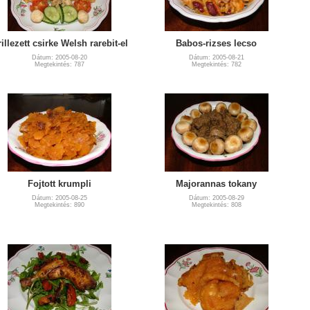
illezett csirke Welsh rarebit-el
Babos-rizses lecso
Dátum: 2005-08-20
Dátum: 2005-08-21
Megtekintés: 787
Megtekintés: 782
Fojtott krumpli
Majorannas tokany
Dátum: 2005-08-25
Dátum: 2005-08-29
Megtekintés: 890
Megtekintés: 808