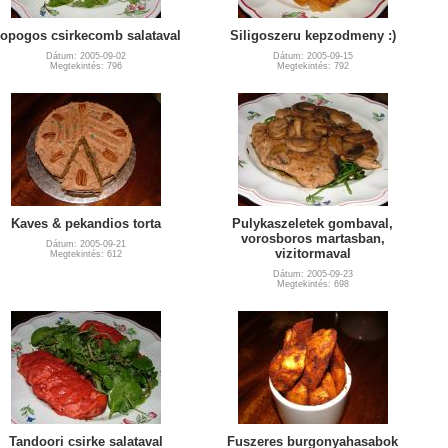
opogos csirkecomb salataval
Siligoszeru kepzodmeny :)
Dátum: 2005-09-02
Dátum: 2005-09-15
Megtekintés: 796
Megtekintés: 792
Kaves & pekandios torta
Pulykaszeletek gombaval,
vorosboros martasban,
Dátum: 2005-09-21
vizitormaval
Megtekintés: 612
Dátum: 2005-09-23
Megtekintés: 698
Tandoori csirke salataval
Fuszeres burgonyahasabok