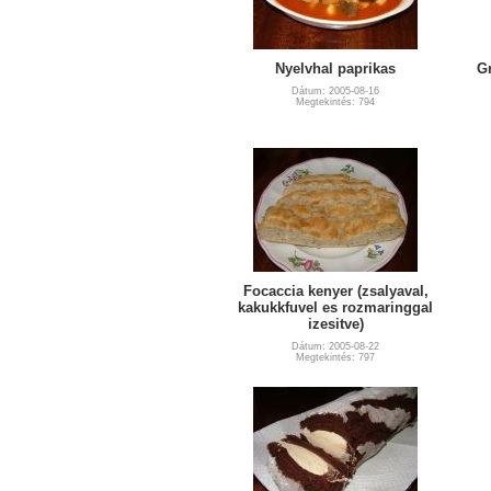
Nyelvhal paprikas
Gr
Dátum: 2005-08-16
Megtekintés: 794
Focaccia kenyer (zsalyaval,
kakukkfuvel es rozmaringgal
izesitve)
Dátum: 2005-08-22
Megtekintés: 797