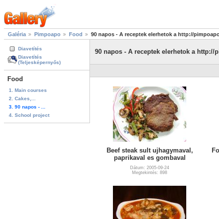
Galéria
Pimpoapo
Food
90 napos - A receptek elerhetok a http://pimpoap
Diavetítés
90 napos - A receptek elerhetok a http:
Diavetítés
(Teljesképernyős)
Food
1. Main courses
2. Cakes,...
3. 90 napos - ...
4. School project
Beef steak sult ujhagymaval,
Fo
paprikaval es gombaval
Dátum: 2005-09-24
Megtekintés: 898