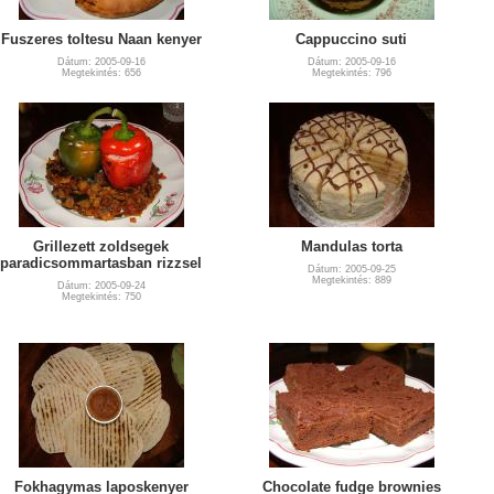
Fuszeres toltesu Naan kenyer
Cappuccino suti
Dátum: 2005-09-16
Dátum: 2005-09-16
Megtekintés: 656
Megtekintés: 796
Grillezett zoldsegek
Mandulas torta
paradicsommartasban rizzsel
Dátum: 2005-09-25
Megtekintés: 889
Dátum: 2005-09-24
Megtekintés: 750
Fokhagymas laposkenyer
Chocolate fudge brownies