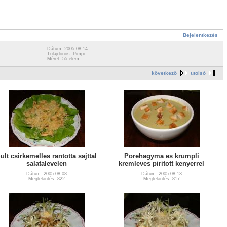
Bejelentkezés
Dátum: 2005-08-14
Tulajdonos: Pimpi
Méret: 55 elem
következő
utolsó
ult csirkemelles rantotta sajttal
Porehagyma es krumpli
salatalevelen
kremleves piritott kenyerrel
Dátum: 2005-08-08
Dátum: 2005-08-13
Megtekintés: 822
Megtekintés: 817