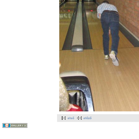
első
előző