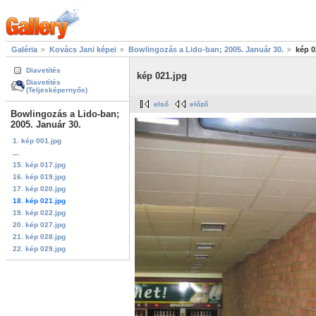
Galéria
Kovács Jani képei
Bowlingozás a Lido-ban; 2005. Január 30.
kép 0
Diavetítés
kép 021.jpg
Diavetítés
(Teljesképernyős)
első
előző
Bowlingozás a Lido-ban;
2005. Január 30.
1. kép 001.jpg
...
15. kép 017.jpg
16. kép 019.jpg
17. kép 020.jpg
18. kép 021.jpg
19. kép 022.jpg
20. kép 027.jpg
21. kép 028.jpg
22. kép 029.jpg