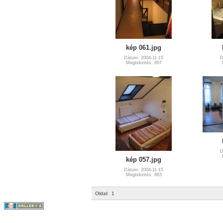
kép 061.jpg
Dátum: 2004-11-15
D
Megtekintés: 897
D
kép 057.jpg
Dátum: 2004-11-15
Megtekintés: 883
Oldal:
1