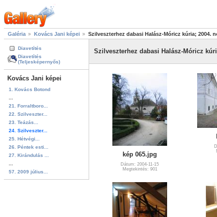
Galéria
Kovács Jani képei
Szilveszterhez dabasi Halász-Móricz kúria; 2004. 
Diavetítés
Szilveszterhez dabasi Halász-Móricz kúr
Diavetítés
(Teljesképernyős)
Kovács Jani képei
1. Kovács Botond
...
21. Forraltboro...
22. Szilveszter...
23. Teázás...
24. Szilveszter...
25. Hétvégi...
D
26. Péntek esti...
kép 065.jpg
27. Kirándulás ...
...
Dátum: 2004-11-15
Megtekintés: 901
57. 2009 július...