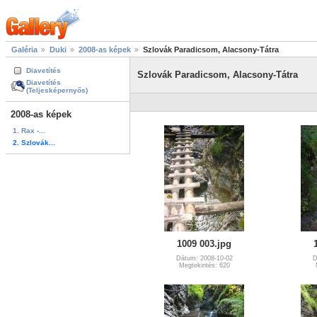
Galéria
Duki
2008-as képek
Szlovák Paradicsom, Alacsony-Tátra
Diavetítés
Szlovák Paradicsom, Alacsony-Tátra
Diavetítés
(Teljesképernyős)
2008-as képek
1. Rax -...
2. Szlovák...
1009 003.jpg
Dátum: 2008-10-02
D
Megtekintés: 620