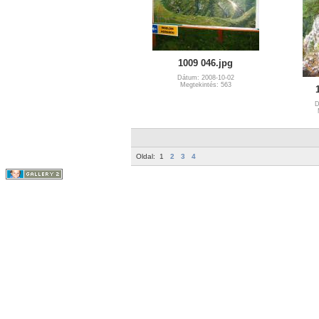
1009 046.jpg
Dátum: 2008-10-02
Megtekintés: 563
D
Oldal:
1
2
3
4