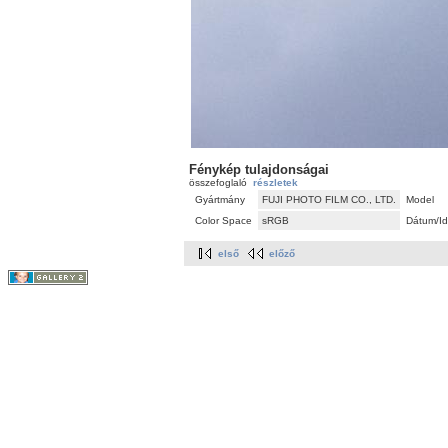
Fénykép tulajdonságai
összefoglaló
részletek
Gyártmány
FUJI PHOTO FILM CO., LTD.
Model
Color Space
sRGB
Dátum/I
első
előző