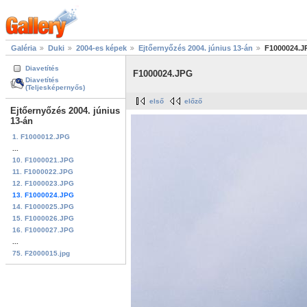
Galéria
Duki
2004-es képek
Ejtőernyőzés 2004. június 13-án
F1000024.J
Diavetítés
F1000024.JPG
Diavetítés
(Teljesképernyős)
első
előző
Ejtőernyőzés 2004. június
13-án
1. F1000012.JPG
...
10. F1000021.JPG
11. F1000022.JPG
12. F1000023.JPG
13. F1000024.JPG
14. F1000025.JPG
15. F1000026.JPG
16. F1000027.JPG
...
75. F2000015.jpg