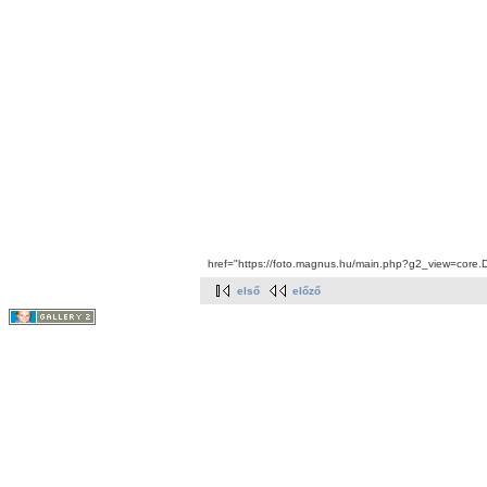
href="https://foto.magnus.hu/main.php?g2_view=core.
első
előző