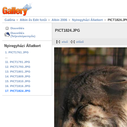
Galéria
Albin és Edit fotói
Albin 2006
Nyiregyházi Állatkert
PICT1824.JP
Diavetítés
PICT1824.JPG
Diavetítés
(Teljesképernyős)
első
előző
Nyiregyházi Állatkert
1. PICT1761.JPG
...
11. PICT1791.JPG
12. PICT1793.JPG
13. PICT1801.JPG
14. PICT1809.JPG
15. PICT1810.JPG
16. PICT1816.JPG
17. PICT1824.JPG