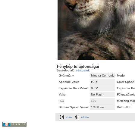
Fénykép tulajdonságai
összefoglaló
részletek
Gyártmány
Minolta Co., Ltd.
Model
Aperture Value
f/3,5
Color Space
Exposure Bias Value
0 EV
Exposure Pr
Vaku
No Flash
Fókusztávol
ISO
100
Metering Mo
Shutter Speed Value
1/400 sec
Dátum/Idő
első
előző